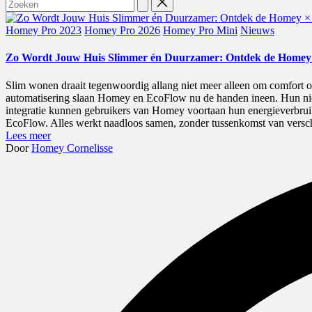
naar:
Geplaatst
Homey Pro 2023
Homey Pro 2026
Homey Pro Mini
Nieuws
in
Zo Wordt Jouw Huis Slimmer én Duurzamer: Ontdek de Homey 
Slim wonen draait tegenwoordig allang niet meer alleen om comfort of
automatisering slaan Homey en EcoFlow nu de handen ineen. Hun nie
integratie kunnen gebruikers van Homey voortaan hun energieverbrui
EcoFlow. Alles werkt naadloos samen, zonder tussenkomst van versch
Lees meer
Geplaatst
Door
Homey Cornelisse
door