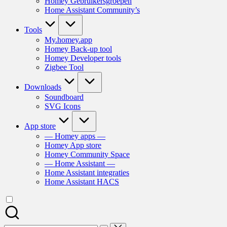
Homey Gebruikersgroepen
Home Assistant Community’s
Tools
My.homey.app
Homey Back-up tool
Homey Developer tools
Zigbee Tool
Downloads
Soundboard
SVG Icons
App store
— Homey apps —
Homey App store
Homey Community Space
— Home Assistant —
Home Assistant integraties
Home Assistant HACS
Zoek