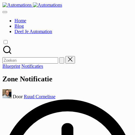
Ga
naar
de
Home
inhoud
Blog
Deel Je Automation
Zoek
naar:
Geplaatst
Blueprint
Notificaties
in
Zone Notificatie
Geplaatst
Door
Ruud Cornelisse
door